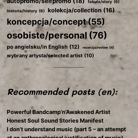
autopromo/selfpromo
(18)
fabuła/story
(6)
kolekcja/collection
(16)
historia/history
(6)
koncepcja/concept
(55)
osobiste/personal
(76)
po angielsku/in English
(12)
recenzja/review
(4)
wybrany artysta/selected artist
(10)
Recommended posts (en):
Powerful Bandcamp’n’Awakened Artist
Honest Soul Sound Stories Manifest
I don’t understand music (part 5 – an attempt
at an anthropological justification of music)